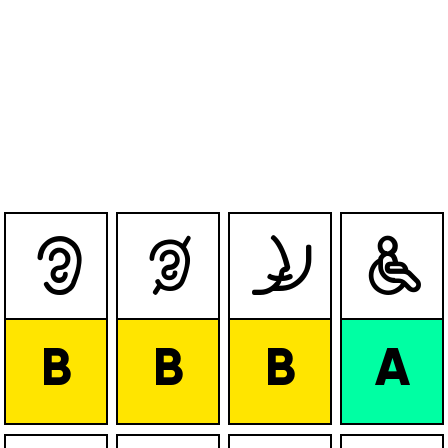




B
B
B
A