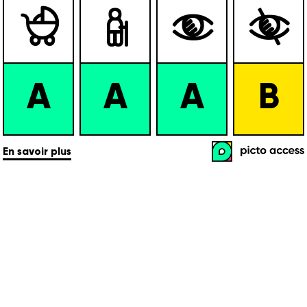




A
A
A
B
En savoir plus