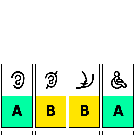




A
B
B
A