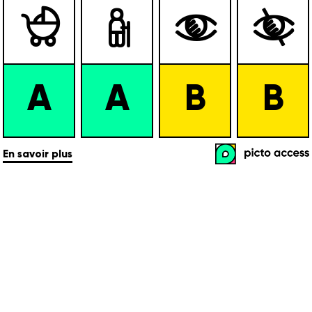




A
A
B
B
En savoir plus