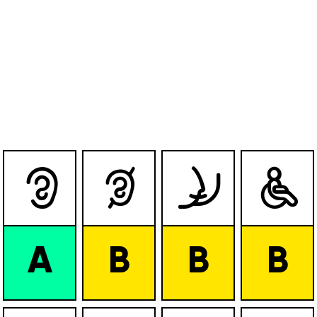




A
B
B
B