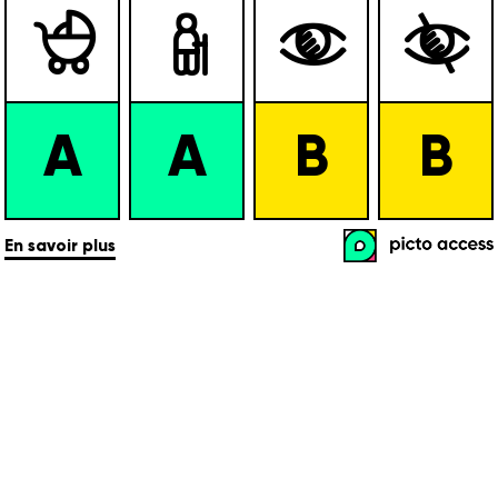




A
A
B
B
En savoir plus