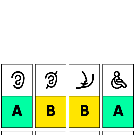




A
B
B
A