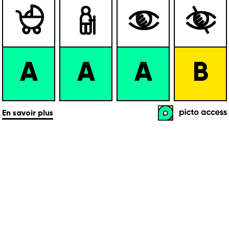




A
A
A
B
En savoir plus