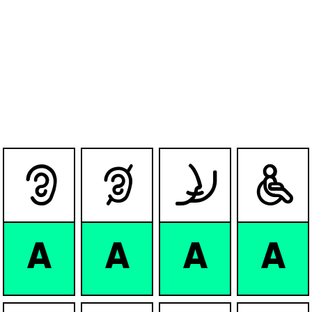




A
A
A
A