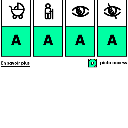




A
A
A
A
En savoir plus