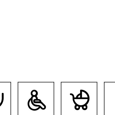


