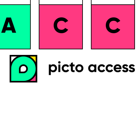
A
C
C