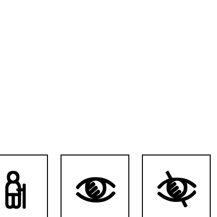


