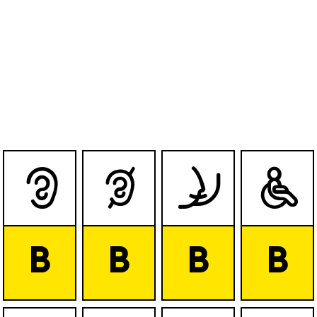




B
B
B
B