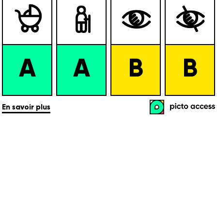




A
A
B
B
En savoir plus