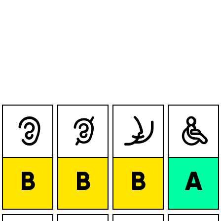




B
B
B
A