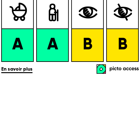




A
A
B
B
En savoir plus