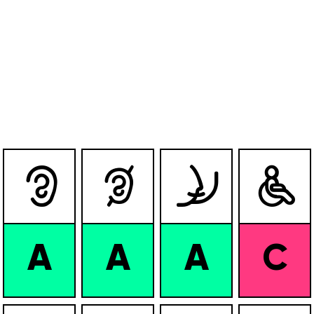




A
A
A
C