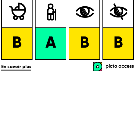




B
A
B
B
En savoir plus