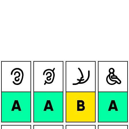




A
A
B
A