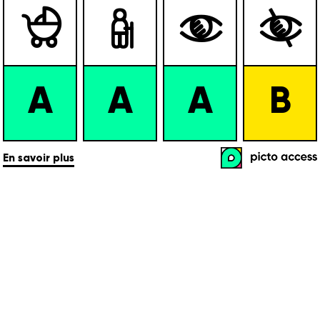




A
A
A
B
En savoir plus