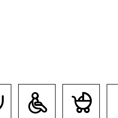


