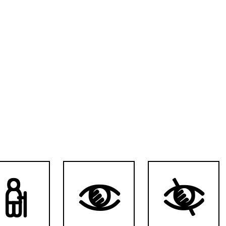


