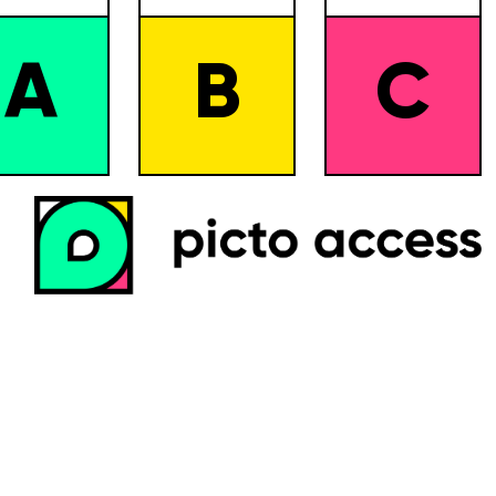
A
B
C