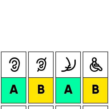




A
B
A
B