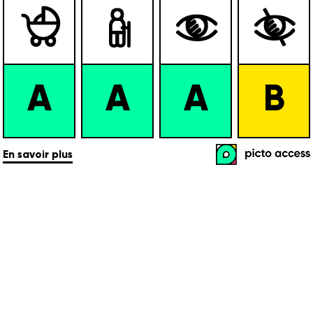




A
A
A
B
En savoir plus