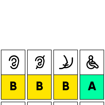




B
B
B
A