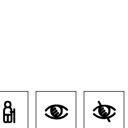


