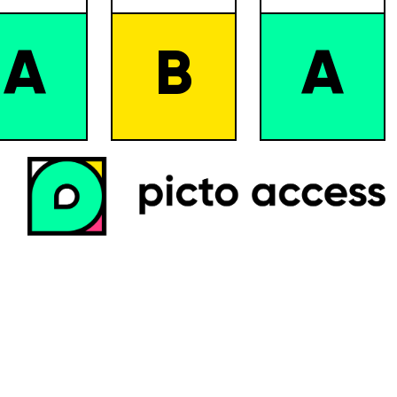
A
B
A