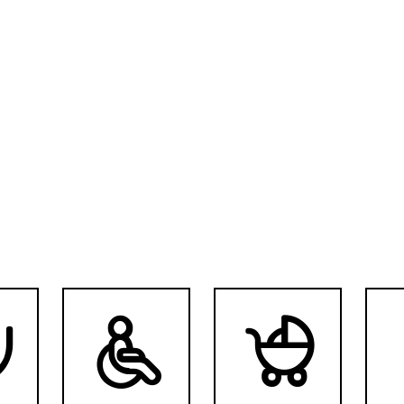


